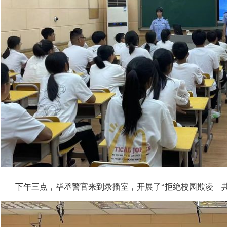
下午三点，毕丞警官来到录播室，开展了“拒绝校园欺凌 共