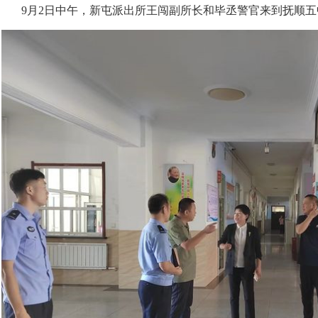
9月2日中午，新屯派出所王闯副所长和毕丞警官来到抚顺五