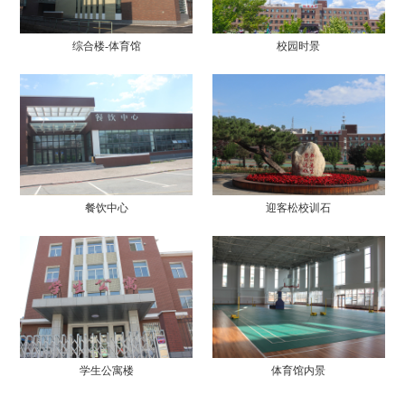
综合楼-体育馆
校园时景
餐饮中心
迎客松校训石
学生公寓楼
体育馆内景