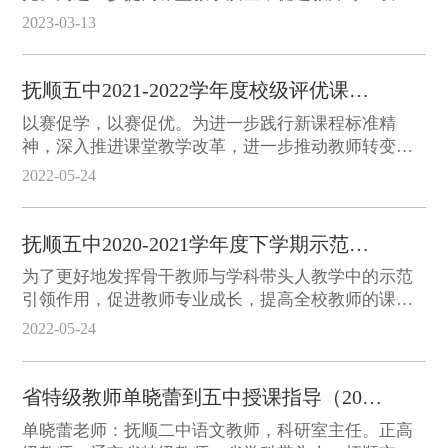
展，在学校教务处的精心组织安排下，从2022年11月
2023-03-13
中旬开始，学校组织开展了优秀课评选活动。共有12
位老师报名参加。高一新入职的五位教师积极参加，
她们课前认真准备，课堂精彩纷呈，顺利实现课堂教
抚顺五中2021-2022学年度校级评优课纪实（2021年11月）
学目标，展现了新一代教师风采，这是本次评优课最
以赛促学，以赛促优。为进一步践行新课程标准精
大亮点。
神，深入推进课堂教学改革，进一步推动教师转变教
学观念，促进教师专业化成长，为教师的成长和发展
2022-05-24
搭建交流平台。我校于2021年11月23日至26日举行了
2021-2022学年度上学期评优课活动。
抚顺五中2020-2021学年度下学期示范课（2021年4月）
为了更好地发挥骨干教师与学科带头人教学中的示范
引领作用，促进教师专业成长，提高全校教师的课堂
教学水平和业务能力。2021年4月19日至4月22日，我
2022-05-24
校开展了新学期骨干教师与学科带头人示范课展示活
动，本次展示活动共有七名“十三五”市级骨干教师和
学科带头人参加，校领导和全校相关学科教师参与了
省特级教师单晓蕾到五中授课指导（2021年10月）
听课。展示活动结束后，各教研组分别进行了专题分
单晓蕾老师：抚顺二中语文教师，科研室主任。正高
享教研活动。