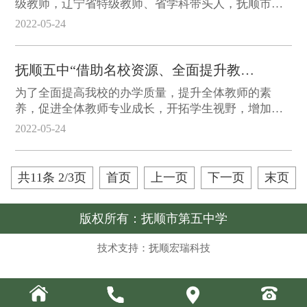
级教师，辽宁省特级教师、省学科带头人，抚顺市优
秀教师、优秀班主任，市教师进修学院兼职研训教
2022-05-24
师，沈阳师范大学文学院特聘硕士论文指导教师。主
持多项省、市科研课题。
抚顺五中“借助名校资源、全面提升教学质量” 三大工程活动纪实2020年10月
为了全面提高我校的办学质量，提升全体教师的素
养，促进全体教师专业成长，开拓学生视野，增加学
生成长动力，我校从2020年开始实施“借助名校资源，
2022-05-24
提升教学质量”三大工程：走进名师课堂工程；优秀学
子走进精品课工程；名师讲堂工程。
共11条 2/3页
首页
上一页
下一页
末页
版权所有：抚顺市第五中学
技术支持：抚顺宏瑞科技



