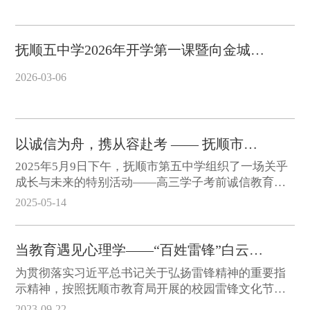
抚顺五中学2026年开学第一课暨向金城龙同志学习 英雄永不谢幕
2026-03-06
以诚信为舟，携从容赴考 —— 抚顺市第五中学高三考前教育活动纪实
2025年5月9日下午，抚顺市第五中学组织了一场关乎
成长与未来的特别活动——高三学子考前诚信教育与
心理疏导。这次会议为即将奔赴高考战场的学子们点
2025-05-14
亮一盏明灯，指引前行的方向。
当教育遇见心理学——“百姓雷锋”白云阁到抚顺五中专题宣讲侧记
为贯彻落实习近平总书记关于弘扬雷锋精神的重要指
示精神，按照抚顺市教育局开展的校园雷锋文化节活
动要求，2023年9月19日下午，我校有幸邀请到中科院
2023-09-22